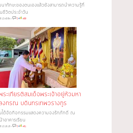
นาทักษะของตนเองแล้วยังสามารถนำความรู้ที่
้ในชีวิตประจำวัน
8 10:43:54
»
0
469
พระเกียรติสมเด็จพระเจ้าอยู่หัวมหา
าลงกรณ บดินทรเทพวรางกูร
ยนได้จัดกิจกรรมแสดงความจงรักภักดี ณ
้าอาคารเรียน
8 10:16:18
»
0
461