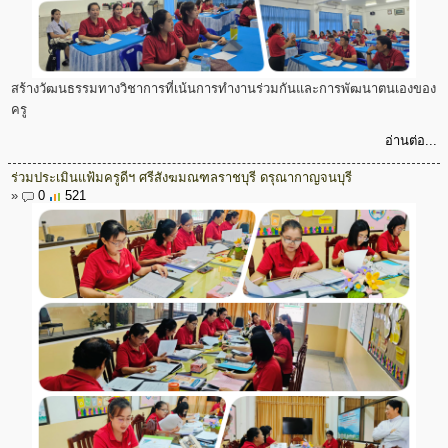
สร้างวัฒนธรรมทางวิชาการที่เน้นการทำงานร่วมกันและการพัฒนาตนเองของ
ครู
อ่านต่อ...
ร่วมประเมินแฟ้มครูดีฯ ศรีสังฆมณฑลราชบุรี ดรุณากาญจนบุรี
»
0
521