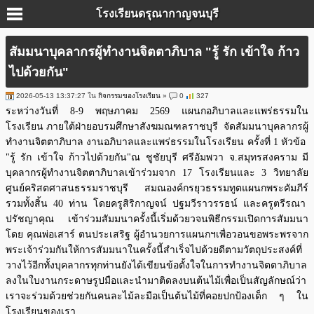
โรงเรียนดรุณากาญจนบุรี
สัมมนาบุคลากรผู้ทำงานจิตตาภิบาล "รู้ รัก เข้าใจ ก้าว
ไปด้วยกัน"
2026-05-13 13:37:27 ใน
กิจกรรมของโรงเรียน
»
0
327
ระหว่างวันที่ 8-9 พฤษภาคม 2569 แผนกอภิบาลและแพร่ธรรมใน
โรงเรียน ภายใต้ฝ่ายอบรมศึกษาสังฆมณฑลราชบุรี จัดสัมมนาบุคลากรผู้
ทำงานจิตตาภิบาล งานอภิบาลและแพร่ธรรมในโรงเรียน ครั้งที่ 1 หัวข้อ
"รู้ รัก เข้าใจ ก้าวไปด้วยกัน"ณ ชูชัยบุรี ศรีอัมพวา จ.สมุทรสงคราม มี
บุคลากรผู้ทำงานจิตตาภิบาลเข้าร่วมจาก 17 โรงเรียนและ 3 วิทยาลัย
ศูนย์คริสตศาสนธรรมราชบุรี สมณองค์กรยุวธรรมทูตแผนกพระคัมภีร์
รวมทั้งสิ้น 40 ท่าน โดยครูสิริกาญจน์ ปฐมวีราวรรธน์ และครูตรีรณา
ปรัชญาคุณ เข้าร่วมสัมมนาครั้งนี้เริ่มด้วยวจนพิธีกรรมเปิดการสัมมนา
โดย คุณพ่อเสาร์ ตนประเสริฐ ผู้อำนวยการแผนกฯเพื่อวอนขอพระพรจาก
พระเจ้าร่วมกันให้การสัมมนาในครั้งนี้สำเร็จไปด้วยดีตามวัตถุประสงค์ที่
วางไว้อีกทั้งบุคลากรทุกท่านยังได้เขียนข้อตั้งใจในการทำงานจิตตาภิบาล
ลงในใบงานกระดาษรูปมือและนำมาติดลงบนต้นไม้เพื่อเป็นสัญลักษณ์ว่า
เราจะร่วมด้วยช่วยกันคนละไม้ละมือเป็นต้นไม้ที่คอยปกป้องเด็ก ๆ ใน
โรงเรียนของเรา