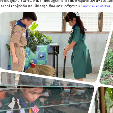
จากนี้ลูกเสือ–เนตรนารียังร่วมกันปฏิบัติกิจกรรมบำเพ็ญประโยชน์ทั้งในแล
นอย่างดีจากผู้กำกับ และพี่น้องลูกเสือ-เนตรนารีทุกท่าน
รายงานโดย นายสัมพันธ์ เ