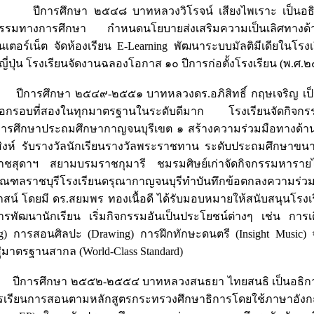
รศึกษา ๒๕๔๘ บาทหลวงวิโรจน์ เสียงไพเราะ เป็นอธิการโร
รรมทางการศึกษา กำหนดนโยบายส่งเสริมความเป็นเลิศทางด้านก
นเตอร์เน็ต จัดห้องเรียน E-Learning พัฒนาระบบมัลติมีเดียในโร
ี่ปุ่น โรงเรียนจัดงานฉลองโอกาส ๑๐ ปีการก่อตั้งโรงเรียน (พ.ศ.
รศึกษา ๒๕๔๙-๒๕๕๑ บาทหลวงดร.อภิสิทธิ์ กฤษเจริญ เป็นอธิ
อกรอบที่สองในทุกมาตรฐานในระดับดีมาก โรงเรียนจัดกิจกรร
ี่การศึกษาประถมศึกษากาญจนบุรีเขต ๑ สร้างความร่วมมือทางด้านวิ
สิงห์ รับรางวัลนักเรียนรางวัลพระราชทาน ระดับประถมศึกษาข
ราชสุดาฯ สยามบรมราชกุมารี ชมรมศิษย์เก่าจัดกิจกรรมหาราย
ณฑลราชบุรีโรงเรียนดรุณากาญจนบุรีทำบันทึกข้อตกลงความร่วม
สน์ โดยมี ดร.สยมพร ทองเนื้อดี ได้รับมอบหมายให้สนับสนุนโร
รพัฒนานักเรียน เริ่มกิจกรรมอันเป็นประโยชน์ต่างๆ เช่น การเ
ng) การสอนศิลปะ (Drawing) การฝึกทักษะดนตรี (Insight Music)
สู่มาตรฐานสากล (World-Class Standard)
รศึกษา ๒๕๕๒-๒๕๕๔ บาทหลวงสนธยา ไทยสนธิ เป็นอธิการโรง
ารเรียนการสอนตามหลักสูตรกระทรวงศึกษาธิการโดยใช้ภาษาอั