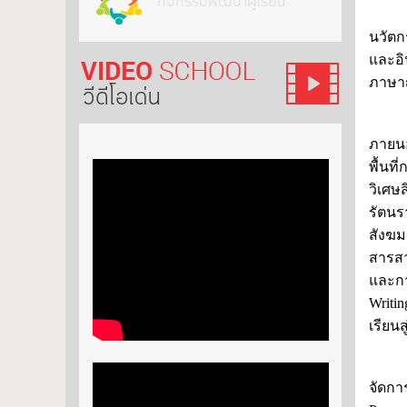
กิจกรรมพัฒนาผู้เรียน
ปีกา
นวัตก
และอิ
ภาษาญ
วีดีโอ เด่น
ปีกา
ภายน
พื้นท
วิเศษ
รัตน
สังฆม
สารสา
และกา
Writi
เรียน
ปีกา
จัดก