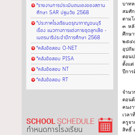
บาทหล
“รายงานการประเมินตนเองของสถาน
สมศัก
ศึกษา SAR ปฐมวัย 2568
ตามโค
“ประกาศโรงเรียนดรุณากาญจนบุรี
๓ หลั
เรื่อง แนวทางการแต่งกายชุดลูกเสือ -
ศึกษา
เนตรนารีประจำปีการศึกษา 2568
๒๕๔๐ 
“คลังข้อสอบ O-NET
อุปถั
ตอนป
“คลังข้อสอบ PISA
ตั้งแ
“คลังข้อสอบ NT
ปีการ
“คลังข้อสอบ RT
ปีการ
จำนวน
ตอนต้
คนงาน
เวลาท
ครูจา
กำหนดการโรงเรียน
สิทธิ