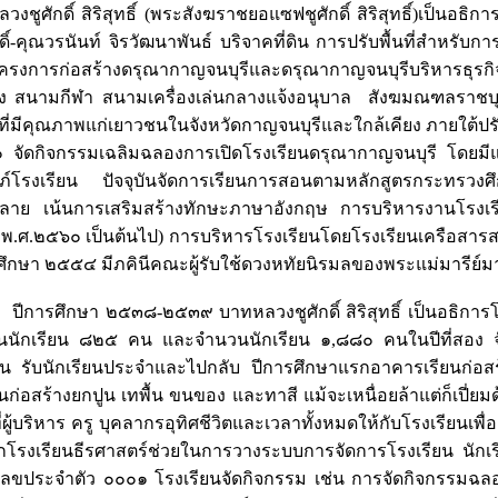
วงชูศักดิ์ สิริสุทธิ์ (พระสังฆราชยอแซฟชูศักดิ์ สิริสุทธิ์)เป็น
ดิ์-คุณวรนันท์ จิรวัฒนาพันธ์ บริจาคที่ดิน การปรับพื้นที่สำห
รงการก่อสร้างดรุณากาญจนบุรีและดรุณากาญจนบุรีบริหารธุรกิ
ง สนามกีฬา สนามเครื่องเล่นกลางแจ้งอนุบาล สังฆมณฑลราชบุรีเป
ที่มีคุณภาพแก่เยาวชนในจังหวัดกาญจนบุรีและใกล้เคียง ภายใต้ป
จัดกิจกรรมเฉลิมฉลองการเปิดโรงเรียนดรุณากาญจนบุรี โดยมีแม
มภ์โรงเรียน ปัจจุบันจัดการเรียนการสอนตามหลักสูตรกระทรวงศ
ลาย เน้นการเสริมสร้างทักษะภาษาอังกฤษ การบริหารงานโรง
ต่ พ.ศ.๒๕๖๐ เป็นต้นไป) การบริหารโรงเรียนโดยโรงเรียนเครือสา
ศึกษา ๒๕๕๔ มีภคินีคณะผู้รับใช้ดวงหทัยนิรมลของพระแม่มารี
ศึกษา ๒๕๓๘-๒๕๓๙ บาทหลวงชูศักดิ์ สิริสุทธิ์ เป็นอธิการโร
นักเรียน ๘๒๕ คน และจำนวนนักเรียน ๑,๘๘๐ คนในปีที่สอง จั
น รับนักเรียนประจำและไปกลับ ปีการศึกษาแรกอาคารเรียนก่อสร้าง
ก่อสร้างยกปูน เทพื้น ขนของ และทาสี แม้จะเหนื่อยล้าแต่ก็เปี่ยม
ี่ผู้บริหาร ครู บุคลากรอุทิศชีวิตและเวลาทั้งหมดให้กับโรงเรีย
กโรงเรียนธีรศาสตร์ช่วยในการวางระบบการจัดการโรงเรียน นักเร
์ เลขประจำตัว ๐๐๐๑ โรงเรียนจัดกิจกรรม เช่น การจัดกิจกรรมฉ