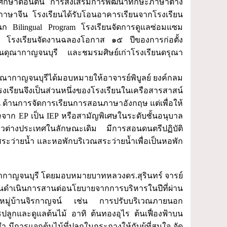
ศึกษาตอนต้น การส่งเสริมการพัฒนาทักษะภาษาต่าง
าษาจีน โรงเรียนได้รับโอนอาคารเรียนจากโรงเรียน
ก Bilingual Program โรงเรียนจัดการดูแลซ่อมแซม
น โรงเรียนจัดงานฉลองโอกาส ๑๕ ปีของการก่อตั้ง
นดุณากาญจนบุรี และชมรมศิษย์เก่าโรงเรียนดรุณา
ณากาญจนบุรีได้มอบหมายให้อาจารย์พิบูลย์ ยงค์กลม
รียนจึงเป็นส่วนหนึ่งของโรงเรียนในเครือสารสาสน์
น ด้านการจัดการเรียนการสอนภาษาอังกฤษ แต่เพื่อให้
าก EP เป็น IEP หรือสามัญพิเศษในระดับชั้นอนุบาล
ต่างประเทศในลักษณะเดิม มีการสอนดนตรีปฏิบัติ
สระว่ายน้ำ และหอพักบริเวณสระว่ายน้ำเพื่อเป็นหอพัก
ากาญจนบุรี โดยมอบหมายบาทหลวงดร.สุรินทร์ จารย์
รียนดำเนินการสานต่อนโยบายจากการบริหารในปีที่ผ่าน
จากหมู่บ้านจิรกาญจน์ เช่น การปรับบริเวณภายนอก
ูกและดูแลต้นไม้ อาทิ ต้นทองอุไร ต้นเฟื่องฟ้าบน
มีการแจกต้นไม้ที่ปลูกในกระถางให้กับผู้ที่สนใจ จัด