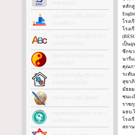
วิทยาศาสตร์
หลักส
Engli
กลุ่มสาระการเรียนรู้สุขศึกษา
โรงเร
และพลศึกษา
โรงเร
กลุ่มสาระการเรียนรู้ภาษาต่าง
(RESO
ประเทศ(อังกฤษ)
เป็นอ
ซีกขว
กลุ่มสาระการเรียนรู้ภาษาต่าง
นารีแ
ประเทศ(จีน)
คุณภา
ระดั
กลุ่มสาระการเรียนรู้การงาน
อาชีพและเทคโนโลยี
สุขา
มัธยม
ชนะเล
กลุ่มสาระการเรียนรู้ศิลปะ
ราชกุ
มธบ.โ
กลุ่มสาระสังคมศึกษา ศาสนา
โรงเร
และวัฒนธรรม
สถานท