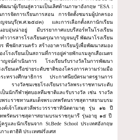
ฒนาผู้เรียนสู่ความเป็นเลิศด้านภาษาอังกฤษ “ESA :
ในการจัดการเรียนการสอน การจัดตั้งชมรมผู้ปกครอง
าญจนบุรี(พ.ศ.๒๕๔๓) และการเลือกตั้งสภานักเรียน
นอบอุ่นน่าอยู่ มีบรรยากาศแบบรีสอร์ทในโรงเรียน
nk) จัดทำวารสารโรงเรียนดรุณากาญจนบุรี พัฒนาโรงเรียน
พร พืชผักสวนครัว สร้างอาคารเรียนรู้เพื่อพัฒนาสมอง
องโรงเรียนเป็นสถานที่การอยู่ค่ายพักแรมลูกเสือเนตร
ิรกาญจน์ดำเนินการ โรงเรียนรับรางวัลในการพัฒนา
โรงเรียนเครือข่ายระดับชาติของโครงการความร่วมมือ
อกระทรวงศึกษาธิการ ประกาศนียบัตรมาตรฐานการ
 รางวัลชมเชยโรงเรียนรางวัลพระราชทานระดับ
เป็นนักกีฬาฟุตบอลทีมชาติและรับรางวัล เช่น รางวัล
วัลถ้วยพระราชทานสมเด็จพระเทพรัตนราชสุดาฯสยามบรม
งค์เจ้าโสมสวลีพระวรราชาทินัดดามาตุ รุ่น ๑๒ ปี
เทพรัตนราชสุดาฯสยามบรมราชกุมารี รุ่นอายุ ๑๕ ปี
นรู้ครูและนักเรียนจาก St.Bede School ประเทศอังกฤษ
กาะตาฮิติ ประเทศฝรั่งเศส