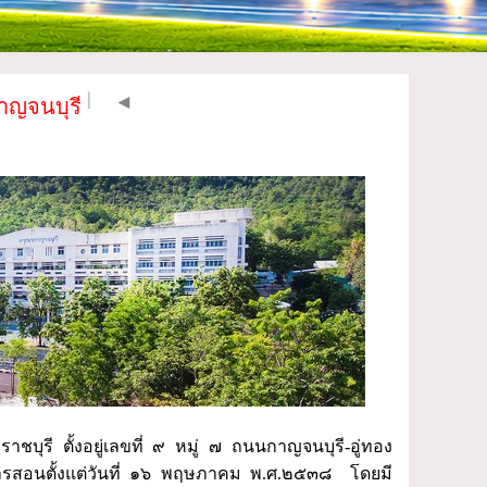
| | |
◄
าญจนบุรี
ุรี ตั้งอยู่เลขที่ ๙ หมู่ ๗ ถนนกาญจนบุรี-อู่ทอง
การสอนตั้งแต่วันที่ ๑๖ พฤษภาคม พ.ศ.๒๕๓๘ โดยมี