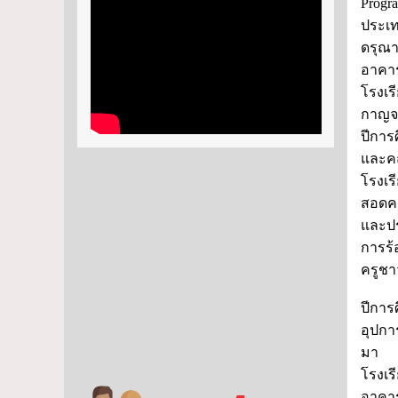
Progr
ประเท
ดรุณา
อาคาร
โรงเร
กาญจ
ปีการ
และคณ
โรงเร
สอดคล
และป
การร้
ครูชา
ปีการ
อุปกา
มา โร
โรงเร
อาคาร