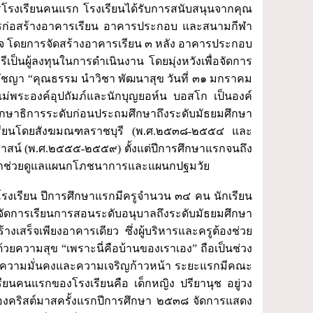
อธิการโรงเรียนคนแรก โรงเรียนได้รับการสนับสนุนจากคุณ
รับการก่อสร้างอาคารเรียน อาคารประกอบ และสนามกีฬา
จ โดยการจัดสร้างอาคารเรียน ๓ หลัง อาคารประกอบ
็นผู้ลงทุนในการดำเนินงาน โดยมุ่งหวังเพื่อจัดการ
รัชญา “คุณธรรม นำวิชา พัฒนาสุข วันที่ ๓๑ มกราคม
่พระองค์อุปถัมภ์และนักบุญยอห์น บอสโก เป็นองค์
ึกษาธิการระดับก่อนประถมศึกษาถึงระดับมัธยมศึกษา
เรียนโดยสังฆมณฑลราชบุรี (พ.ศ.๒๕๓๘-๒๕๕๔ และ
รสาสน์ (พ.ศ.๒๕๕๕-๒๕๕๙) ตั้งแต่ปีการศึกษาแรกจนถึง
ย์มาช่วยดูแลแผนกโภชนาการและแผนกปฐมวัย
งเรียน ปีการศึกษาแรกมีครูจำนวน ๓๔ คน นักเรียน
ดการเรียนการสอนระดับอนุบาลถึงระดับมัธยมศึกษา
เสร็จเพียงอาคารเดียว ซึ่งผู้บริหารและครูต้องช่วย
ด้วยความสุข “เพราะนี่คือบ้านของเราเอง” ถือเป็นช่วง
นเพื่อความมั่นคงและความเจริญก้าวหน้า ระยะแรกมีคณะ
ียนคนแรกของโรงเรียนคือ เด็กหญิง ปรียานุช อยู่วง
ลองคริสต์มาสครั้งแรกปีการศึกษา ๒๕๓๘ จัดการแสดง