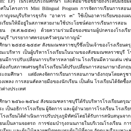
am: EP) ในระดับประถมศึกษา และต่อมาขอขยายถึงระดับมัธยม
ศในโครงการ Mini Bilingual Program การจัดการเรียนการสอนภ
กาญจนบุรีบริหารธุรกิจ “อาคาร ๓” ใช้เป็นอาคารเรียนของแผน
เรียนให้มีอยู่ในสภาพสวยงามใช้ประโยชน์ต่อการเรียนการสอ
ียน (พ.ศ.๒๕๕๓) ด้วยความร่วมมือของชมรมผู้ปกครองโรงเรีย
นบุรี “บรรยากาศครอบครัวดรุณากาญน์”
ศึกษา ๒๕๕๕-๒๕๕๙ สังฆมณฑลราชบุรีซึ่งเป็นเจ้าของโรงเรียนดรุ
ะบริหาร เป็นผู้บริหารโรงเรียนในนามของสังฆมณฑลราชบุรี โรงเ
ียนมีการปรับเปลี่ยนการบริหารหลายด้าน โรงเรียนมีความเด่น เช่
้องกับสภาพเศรษฐกิจโรงเรียนได้ปรับเปลี่ยนการสอนภาษาอังกฤษจ
ระถมศึกษา แต่ยังคงจัดการเรียนการสอนภาษาอังกฤษโดยครูชาว
องเพลง การสอนคัดลายมือของนักเรียน เป็นต้น โรงเรียนได้จัดซื้อ
วต่างประเทศ
ศึกษา ๒๕๖๐-๒๕๖๔ สังฆมณฑลราชบุรีได้รับบริหารโรงเรียนดรุณ
ระ เป็นอธิการโรงเรียน ผู้จัดการ และผู้อำนวยการโรงเรียน โรงเ
งเรียนได้ดำเนินการปรับปรุงภูมิทัศน์โดยได้รับการสนับสนุน
ียนเป็นลานจอดรถ การซ่อมบำรุงถนนภายในบริเวณโรงเรียน การปล
เรียน และต้นไม้หลายชนิดทดแทนต้นไม้ที่ตาย จัดดูแลเรือนเพาะชำ 