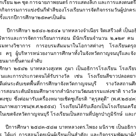
กเรียน ๒๓ ชุด การฉายภาพยนตร์ การแสดงลิเก และการแสงดนตรี
ดกิจกรรมการแข่งขันกีฬาสีของโรงเรียนการจัดกิจกรรมวันผู้ปก
รั้งแรกปีการศึกษา๒๕๓๙เป็นต้น
ศึกษา ๒๕๔๐-๒๕๔๑ บาทหลวงจำเนียร จิตเสรีวงศ์ เป็นอธิการโ
ิหารและการจัดการเรียนการสอน มีนักเรียนจำนวน ๒,๑๒๙ คน เริ่มก
รมทางวิชาการ การอบรมสัมมนาในโอกาสต่างๆ โรงเรียนดรุณากาญจน
ร ครู ผู้บริหารหน่วยงานการศึกษาทั้งในจังหวัดกาญจนบุรีและจังห
ียนมากขึ้นตามลำดับ
ศึกษา ๒๕๔๒ บาทหลวงสุเทพ ภูผา เป็นอธิการโรงเรียน โรงเรียนม
ินและการประกวดจนได้รับรางวัล เช่น โรงเรียนสีขาวปลอดยาเ
ดีเด่นระดับเขตพื้นที่การศึกษาจังหวัดกาญจนบุรี รางวัลสถาน
การสอนระดับมัธยมศึกษาจากสำนักงานวัฒนธรรมแห่งชาติ รางวัลค
 พงชุบ ซึ่งต่อมารับเครื่องหมายเชิดชูเกียรติ “คุรุสดุดี” (พ.ศ.๒๕
ณภาพเยาวชน(พ.ศ.๒๕๕๔) โรงเรียนได้รับเลือกเป็นโรงเรียนเคร
นเขตจังหวัดกาญจนบุรี โรงเรียนเป็นสถานที่ปลูกป่าภูมิรักษ์ และ
รศึกษา ๒๕๔๓-๕๔๗ บาทหลวงดร.ไพยง มนิราช เป็นอธิการโร
ร ได้แก่ การสอนโดยเน้นผู้เรียนเป็นสำคัญ และกิจกรรมพัฒนาผู