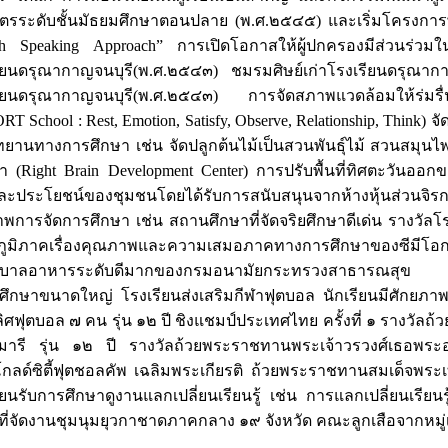
ูตรระดับชั้นมัธยมศึกษาตอนปลาย (พ.ศ.๒๕๔๕) และเริ่มโครงการพั
sh Speaking Approach” การเปิดโอกาสให้ผู้ปกครองมีส่วนร่วม
ียนดรุณากาญจนบุรี(พ.ศ.๒๕๔๓) ชมรมศิษย์เก่าโรงเรียนดรุณาก
ียนดรุณากาญจนบุรี(พ.ศ.๒๕๔๓) การจัดสภาพแวดล้อมให้ร่มรื่
RT School : Rest, Emotion, Satisfy, Observe, Relationship, Thi
ุทยานทางการศึกษา เช่น จัดปลูกต้นไม้เป็นสวนพันธุ์ไม้ สวนสมุนไ
า (Right Brain Development Center) การปรับพื้นที่ทิศตะวันออกข
ละประโยชน์ของชุมชนโดยได้รับการสนับสนุนจากห้างหุ้นส่วนจ
พการจัดการศึกษา เช่น สถานศึกษาที่จัดจริยศึกษาดีเด่น รางวัล
บภูมิภาคเรื่องคุณภาพและความเสมอภาคทางการศึกษาของซีมีโ
ภิบาลอาหารระดับดีมากของกรมอนามัยกระทรวงสาธารณสุข
ศึกษาขนาดใหญ่ โรงเรียนส่งเสริมกีฬาฟุตบอล นักเรียนมีศักยภาพ
ิศฟุตบอล ๗ คน รุ่น ๑๒ ปี ชิงแชมป์ประเทศไทย ครั้งที่ ๑ ราง
มารี รุ่น ๑๒ ปี รางวัลถ้วยพระราชทานพระเจ้าวรวงศ์เธอพระอ
กลด์ซิตี้ฟุตชอลคัพ เฉลิมพระเกียรติ ถ้วยพระราชทานสมเด็จพระ
ียนรับการศึกษาดูงานแลกเปลี่ยนเรียนรู้ เช่น การแลกเปลี่ยนเรีย
ี่จัดงานชุมนุมยุวกาชาดภาคกลาง ๑๙ จังหวัด คณะลูกเสือจากหมู่เ