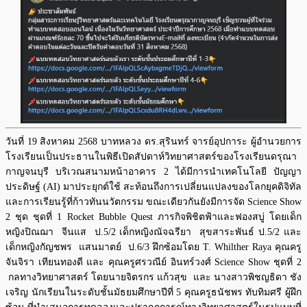
วันที่ 19 สิงหาคม 2568 บาทหลวง ดร.สุรินทร์ จารย์อุปการะ ผู้อำนวยการ
โรงเรียนเป็นประธานในพิธีเปิดสัปดาห์วิทยาศาสตร์ของโรงเรียนดรุณา
กาญจนบุรี บริเวณสนามหน้าอาคาร 2 ได้มีการนำเทคโนโลยี ปัญญา
ประดิษฐ์ (AI) มาประยุกต์ใช้ สะท้อนถึงการเปลี่ยนแปลงของโลกยุคดิจิทัล
และการเรียนรู้ที่ก้าวทันนวัตกรรม ขณะเดียวกันยังมีการจัด Science Show
2 ชุด ชุดที่ 1 Rocket Bubble Quest ภารกิจพิชิตฟ้าและฟองสบู่ โดยเด็ก
หญิงปิณฌา จีนแส ป.5/2 เด็กหญิงณัจฉรียา สุขสาระพันธ์ ป.5/2 และ
เด็กหญิงกัญชพร แสนมาตย์ ป.6/3 ฝึกซ้อมโดย T. Whilther Raya คุณครู
จันจิรา เทียนทองดี และ คุณครูศรวณีย์ อินทร์วงศ์ Science Show ชุดที่ 2
กลทางวิทยาศาสตร์ โดยนายจิตรกร แก้วสุข และ นางสาวพิชญธิดา ชัง
เจริญ นักเรียนในระดับชั้นมัธยมศึกษาปีที่ 5 คุณครูธนัชพร ทับทิมศรี ผู้ฝึก